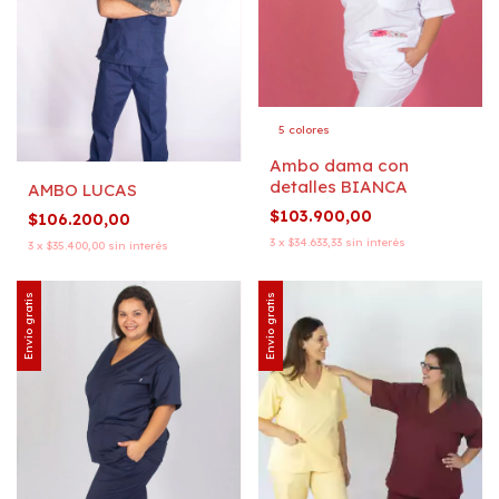
5 colores
Ambo dama con
detalles BIANCA
AMBO LUCAS
$103.900,00
$106.200,00
3
x
$34.633,33
sin interés
3
x
$35.400,00
sin interés
Envío gratis
Envío gratis