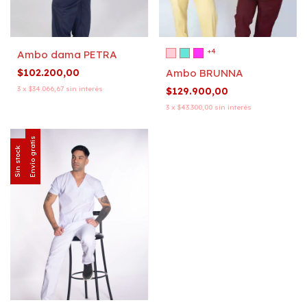
+4
Ambo dama PETRA
$102.200,00
Ambo BRUNNA
3
x
$34.066,67
sin interés
$129.900,00
3
x
$43.300,00
sin interés
Envío gratis
Sin stock