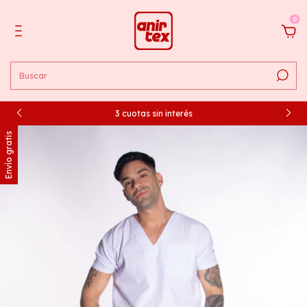
0
3 cuotas sin interés
Envío gratis