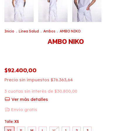
Inicio
.
Línea Salud
.
Ambos
.
AMBO NIKO
AMBO NIKO
$92.400,00
Precio sin impuestos
$76.363,64
3
cuotas sin interés de
$30.800,00
Ver más detalles
Envío gratis
Talle:
XS
XS
S
M
L
XL
1
2
3