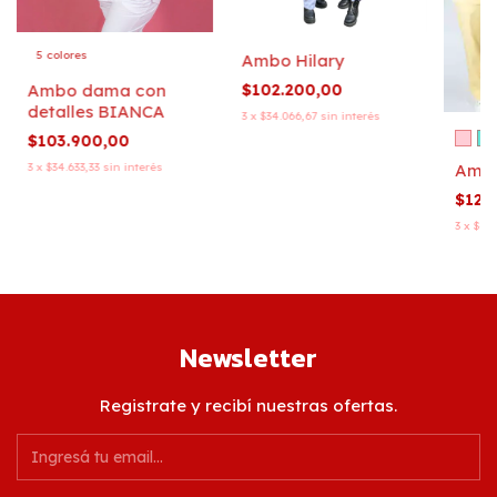
5 colores
Ambo Hilary
Ambo dama con
$102.200,00
detalles BIANCA
3
x
$34.066,67
sin interés
$103.900,00
3
x
$34.633,33
sin interés
Amb
$129
3
x
$43.
Newsletter
Registrate y recibí nuestras ofertas.