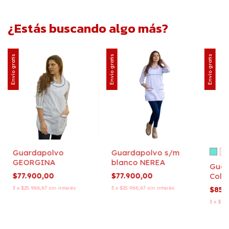
¿Estás buscando algo más?
Envío gratis
Envío gratis
Envío gratis
Guardapolvo
Guardapolvo s/m
GEORGINA
blanco NEREA
Guar
$77.900,00
$77.900,00
Colo
3
x
$25.966,67
sin interés
3
x
$25.966,67
sin interés
$85.
3
x
$28.