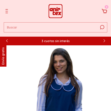
0
3 cuotas sin interés
Envío gratis